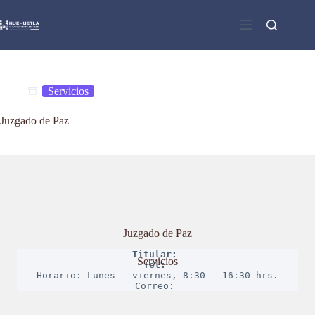
Saltar
al
contenido
Servicios
Juzgado de Paz
Juzgado de Paz
Titular: 
Servicios
Tel: 
Horario: Lunes - viernes, 8:30 - 16:30 hrs.
Correo: 