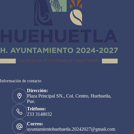
Información de contacto
Dirección:
Plaza Principal SN., Col. Centro, Huehuetla,
Pue.
Teléfono:
233 3148032
Correo:
ayuntamientohuehuetla.20242027@gmail.com