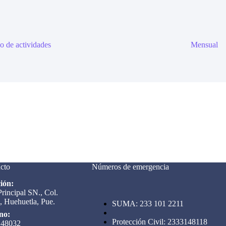
o de actividades
Mensual
cto
Números de emergencia
ión:
Principal SN., Col.
, Huehuetla, Pue.
SUMA: 233 101 2211
no:
Protección Civil: 2333148118
148032