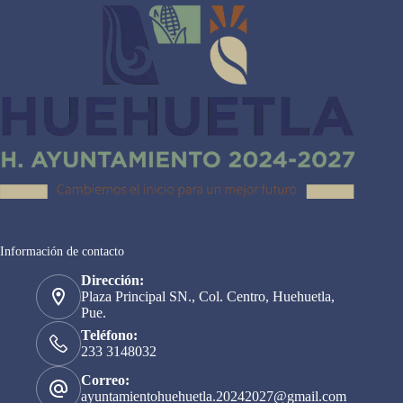
Información de contacto
Dirección:
Plaza Principal SN., Col. Centro, Huehuetla,
Pue.
Teléfono:
233 3148032
Correo:
ayuntamientohuehuetla.20242027@gmail.com